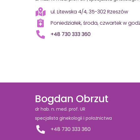
ul. Litewska 4/4, 35-302 Rzeszów
Poniedziałek, środa, czwartek w god
+48 730 333 360
Bogdan Obrzut
dr hab. n. med. prof. UR
specjalista ginekologii i położnictwa
+48 730 333 360